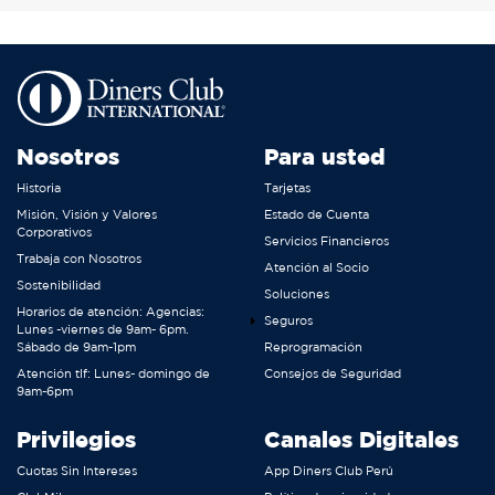
Nosotros
Para usted
Historia
Tarjetas
Misión, Visión y Valores
Estado de Cuenta
Corporativos
Servicios Financieros
Trabaja con Nosotros
Atención al Socio
Sostenibilidad
Soluciones
Horarios de atención: Agencias:
Seguros
Lunes -viernes de 9am- 6pm.
Sábado de 9am-1pm
Reprogramación
Atención tlf: Lunes- domingo de
Consejos de Seguridad
9am-6pm
Privilegios
Canales Digitales
Cuotas Sin Intereses
App Diners Club Perú