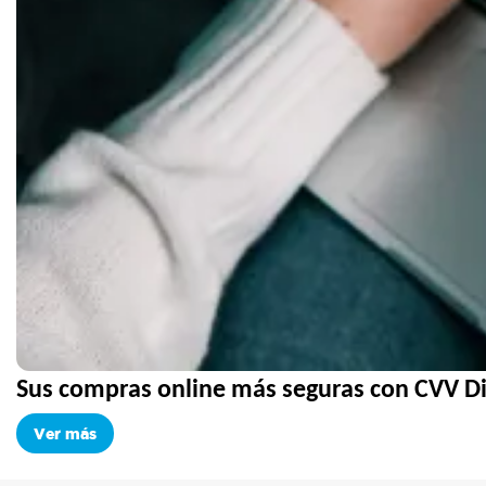
Sus compras online más seguras con CVV
D
Ver más