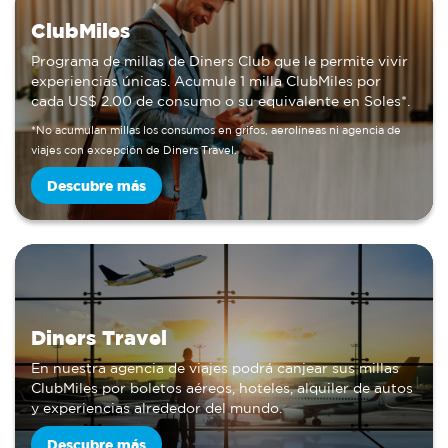
ClubMiles
Programa de millas de Diners Club que le permite vivir
experiencias únicas. Acumule 1 milla ClubMiles por
cada US$ 2.00 de consumo o su equivalente en Soles*.
*No acumulan millas los consumos en grifos, aerolíneas ni agencia de
viajes con excepción de Diners Travel.
Descubre más
Diners Travel
En nuestra agencia de viajes podrá canjear sus millas
ClubMiles por boletos aéreos, hoteles, alquiler de autos
y experiencias alrededor del mundo.
Descubre más