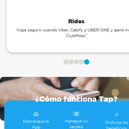
Rides
Viaje seguro usando Uber, Cabify y UBER ONE y gane mi
ClubMiles*
Previous
Next
¿Cómo funciona Tap?
Agregue su
Descargue la
Disfrute los
tarjeta
App
beneficios