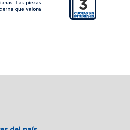
3
ianas. Las piezas
derna que valora
es del país