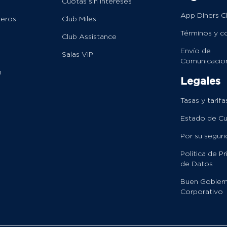
Cuotas sin intereses
App Diners C
ieros
Club Miles
Términos y c
Club Assistance
Envío de
Salas VIP
Comunicacio
n
Legales
Tasas y tarifa
Estado de C
Por su segur
Política de P
de Datos
Buen Gobier
Corporativo