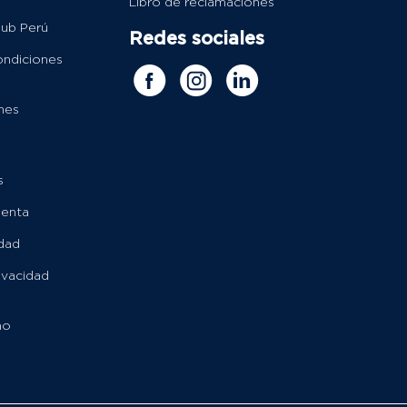
Libro de reclamaciones
lub Perú
Redes sociales
ondiciones
nes
s
uenta
idad
rivacidad
no